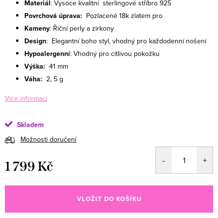
Materiál
: Vysoce kvalitní sterlingové stříbro 925
Povrchová úprava:
Pozlacené 18k zlatem pro
Kameny
: Říční perly a zirkony
Design
: Elegantní boho styl, vhodný pro každodenní nošení
Hypoalergenní
: Vhodný pro citlivou pokožku
Výška:
41 mm
Váha:
2, 5
g
Více informací
Skladem
Možnosti doručení
1 799 Kč
Měrná cena:
VLOŽIT DO KOŠÍKU