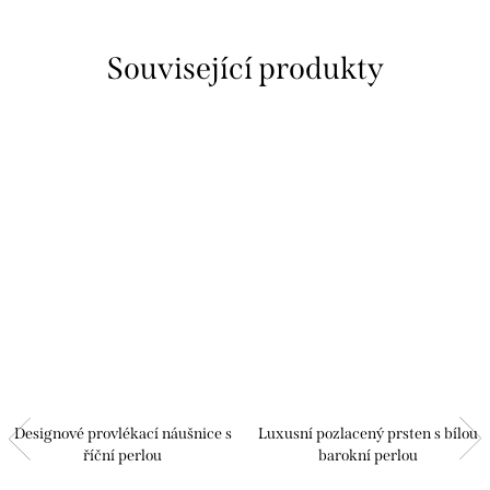
Související produkty
Designové provlékací náušnice s
Luxusní pozlacený prsten s bílou
říční perlou
barokní perlou