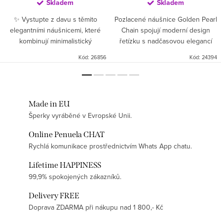
Skladem
Skladem
✨ Vystupte z davu s těmito
Pozlacené náušnice Golden Pearl
elegantními náušnicemi, které
Chain spojují moderní design
kombinují minimalistický
řetízku s nadčasovou elegancí
geometrický tvar s nadčasovou
perly. Jemný zlatý řetízek dodává
Kód:
26856
Kód:
24394
krásou perly. Matně upravený
šperku moderní charakter,
stříbrný půlkruh dodat šperku
zatímco hladká perla...
jemně...
Made in EU
Šperky vyráběné v Evropské Unii.
Online Penuela CHAT
Rychlá komunikace prostřednictvím Whats App chatu.
Lifetime HAPPINESS
99,9% spokojených zákazníků.
Delivery FREE
Doprava ZDARMA při nákupu nad 1 800,- Kč