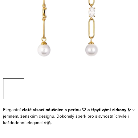
Elegantní
zlaté visací náušnice s perlou 🤍 a třpytivými zirkony ✨
v
jemném, ženském designu. Dokonalý šperk pro slavnostní chvíle i
každodenní eleganci ⭐🎀.