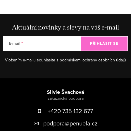
Aktuální novinky a slevy na váš e-mail
E-mail
PŘIHLÁSIT SE
Vložením e-mailu souhlasíte s
podmínkami ochrany osobních údajů
Zápatí
Silvie Švachová
+420 735 132 677
podpora
@
penuela.cz