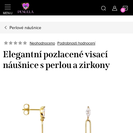
}
https://cz.pinterest.com/shoppenuela/
N
Přejít na obsah
Perlové náušnice
Neohodnoceno
Podrobnosti hodnocení
Elegantní pozlacené visací
náušnice s perlou a zirkony