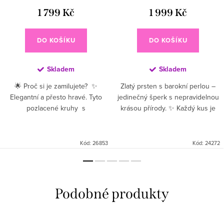
1 799 Kč
1 999 Kč
DO KOŠÍKU
DO KOŠÍKU
Skladem
Skladem
🌟 Proč si je zamilujete? ✨
Zlatý prsten s barokní perlou –
Elegantní a přesto hravé. Tyto
jedinečný šperk s nepravidelnou
pozlacené kruhy s
krásou přírody. ✨ Každý kus je
perlou kombinují klasický tvar s
originál, který zaujme elegancí i
něžným perlovým nádechem. 💛
jemným leskem. 💫 Perfektní pro
Zlacený základ...
výjimečné chvíle...
Kód:
26853
Kód:
24272