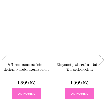
Stříbrné matné náušnice s
Elegantní pozlacené náušnice s
designovým obloukem a perlou
říční perlou Odette
1 899 Kč
1 999 Kč
DO KOŠÍKU
DO KOŠÍKU