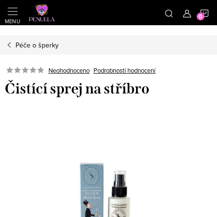
}
https://cz.pinterest.com/shoppenuela/
N
Přejít na obsah
Péče o šperky
Neohodnoceno
Podrobnosti hodnocení
Čistící sprej na stříbro