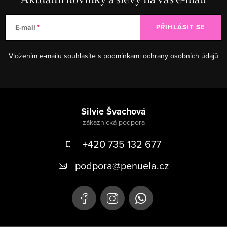
E-mail
PŘIHLÁSIT SE
Vložením e-mailu souhlasíte s
podmínkami ochrany osobních údajů
Zápatí
Silvie Švachová
+420 735 132 677
podpora
@
penuela.cz